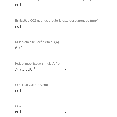
null
-
Emissões CO2 quando a bateria está descarregada (max)
null
-
Ruído em circulação em dB(A)
3
69
-
Ruído imobilizado em dB(A)/rpm
3
74 / 3 300
-
CO2 Equivalent Overall
null
-
CO2
null
-