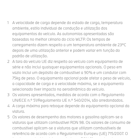
A velocidade de carga depende do estado de carga, temperatura
ambiente, estilo individual de condução e utilização dos
equipamentos do veículo. As autonomias apresentadas são
baseadas no melhor cénario do ciclo WLTP. Os tempos de
carregamento dizem respeito a um temperatura ambiente de 23ºC
depois de uma utilização anterior e podem variar em função do
padrão de utilização.
A tara do veículo UE diz respeito ao veículo com equipamento de
série e não inclui quaisquer equipamentos opcionais. O peso em
vazio inclui um depósito de combustível a 90% e um condutor com
75kg de peso. O equipamento opcional pode afetar o peso de veículo,
a capacidade de carga e a velocidade máxima, se o equipamento
selecionado tiver impacto na aerodinâmica do veículo.
Os valores apresentados, medidos de acordo com o Regulamento
UN/ECE n.º 51/Regulamento UE n.º 540/2014, são arredondados.
A carga máxima para reboque depende do equipamento opcional da
viatura.
Os valores de desempenho dos motores a gasolina aplicam-se a
viaturas que utilizam combustível RON 98. Os valores de consumo de
combustível aplicam-se a viaturas que utilizam combustíveis de
referência de acordo com o Regulamento Europeu (UE) 715/2007. O