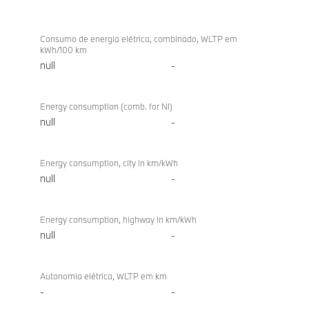
Consumo de energia elétrica, combinado, WLTP em
kWh/100 km
null
-
Energy consumption (comb. for NI)
null
-
Energy consumption, city in km/kWh
null
-
Energy consumption, highway in km/kWh
null
-
Autonomia elétrica, WLTP em km
-
-