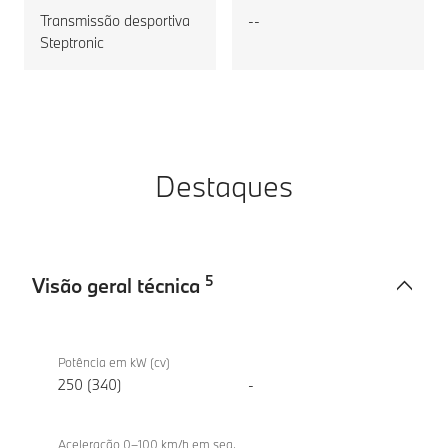
Transmissão desportiva
--
Steptronic
Destaques
5
Visão geral técnica
Visão
BMW
geral
M340d
Potência em kW (cv)
técnica
xDrive
250 (340)
-
Berlina
Aceleração 0–100 km/h em seg.