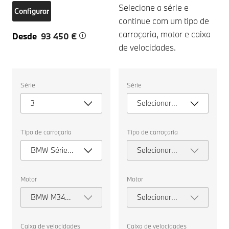
Selecione a série e
Configurar
continue com um tipo de
carroçaria, motor e caixa
Desde
93 450 €
de velocidades.
Selecione
Selecione
Série
Série
as
as
seguintes
seguintes
3
Selecionar
propriedades
propriedades
para
para
série
escolher
escolher
um
um
Tipo de carroçaria
Tipo de carroçaria
veículo
veículo
para
para
BMW Série 3
Selecionar
comparar.
comparar.
Berlina
tipo de
carroçaria
Motor
Motor
BMW M340d
Selecionar
xDrive
motor
Berlina
Caixa de velocidades
Caixa de velocidades