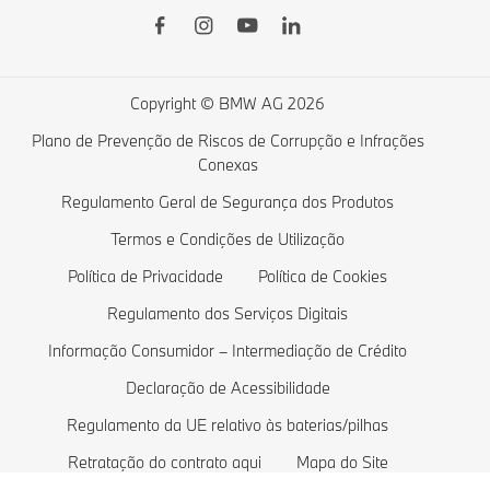
Financial Services
Série BMW 5
Veículos elétricos BMW
Lista de desejos
Série BMW 4
Carregamento público
Campanhas Particulares
Série BMW 3
Carregamento doméstico
Copyright © BMW AG 2026
Campanhas Empresas
Série BMW 2
Custos de veículos elétricos
Plano de Prevenção de Riscos de Corrupção e Infrações
Conexas
Comparar Veículos BMW
Série BMW 1
Veículos híbridos plug-in
Regulamento Geral de Segurança dos Produtos
Loja de lifestyle BMW
Série BMW M
Termos e Condições de Utilização
Retoma
Berlinas BMW
Política de Privacidade
Política de Cookies
Marcar um Test Drive
Veículos de proteção BMW
Regulamento dos Serviços Digitais
Pedir Proposta
Modelos Exclusivos
Informação Consumidor – Intermediação de Crédito
Declaração de Acessibilidade
Regulamento da UE relativo às baterias/pilhas
Retratação do contrato aqui
Mapa do Site