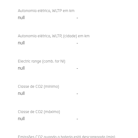
Autonomia elétrica, WLTP em km
null
-
Autonomia elétrica, WLTP, (cidade) em km
null
-
Electric range (comb. for NI)
null
-
Classe de CO2 (mínimo)
null
-
Classe de CO2 (máximo)
null
-
Emissões CO2 quando a bateria está descarregada (min)