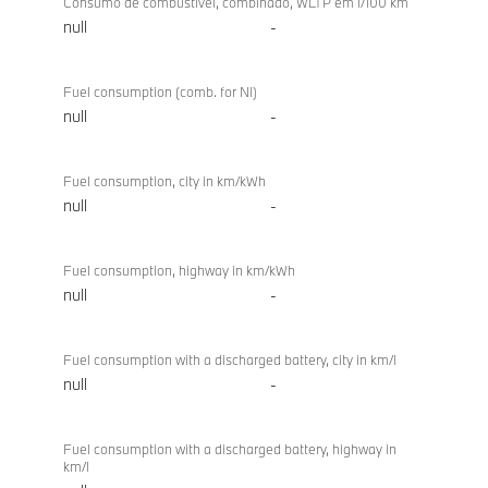
Consumo de combustível, combinado, WLTP em l/100 km
null
-
Fuel consumption (comb. for NI)
null
-
Fuel consumption, city in km/kWh
null
-
Fuel consumption, highway in km/kWh
null
-
Fuel consumption with a discharged battery, city in km/l
null
-
Fuel consumption with a discharged battery, highway in
km/l