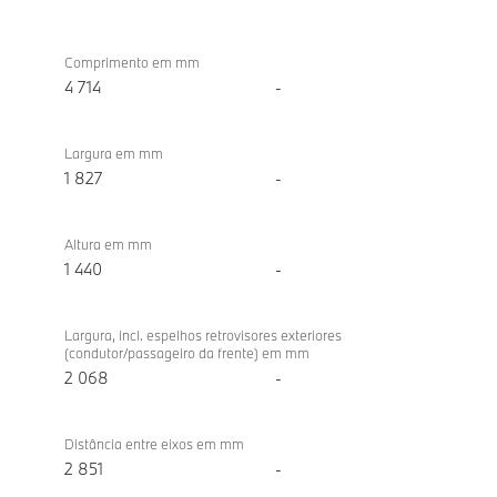
Dimensões/peso
BMW
M340d
Comprimento em mm
xDrive
4 714
-
Berlina
Largura em mm
1 827
-
Altura em mm
1 440
-
Largura, incl. espelhos retrovisores exteriores
(condutor/passageiro da frente) em mm
2 068
-
Distância entre eixos em mm
2 851
-