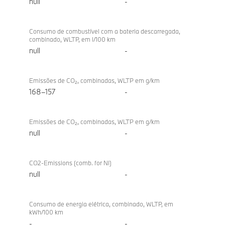
null
-
Consumo de combustível com a bateria descarregada,
combinado, WLTP, em l/100 km
null
-
Emissões de CO₂, combinadas, WLTP em g/km
168–157
-
Emissões de CO₂, combinadas, WLTP em g/km
null
-
CO2-Emissions (comb. for NI)
null
-
Consumo de energia elétrica, combinado, WLTP, em
kWh/100 km
-
-