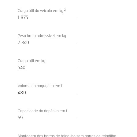
2
Carga útil do veículo em kg
1 875
-
Peso bruto admissível em kg
2 340
-
Carga útil em kg
540
-
Volume da bagageira em l
480
-
Capacidade do depósito em l
59
-
Montagem das barras de tejadilho sem barras de tejadilho