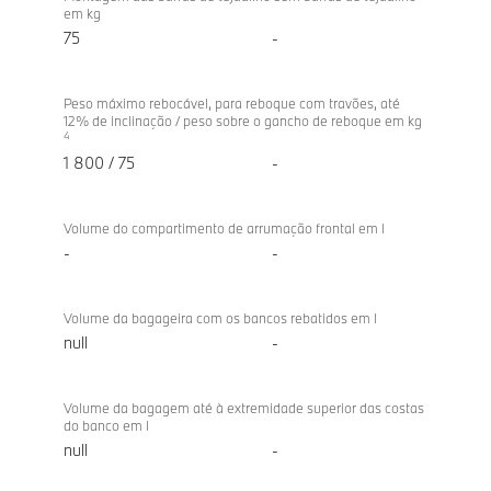
em kg
75
-
Peso máximo rebocável, para reboque com travões, até
12% de inclinação / peso sobre o gancho de reboque em kg
4
1 800 / 75
-
Volume do compartimento de arrumação frontal em l
-
-
Volume da bagageira com os bancos rebatidos em l
null
-
Volume da bagagem até à extremidade superior das costas
do banco em l
null
-