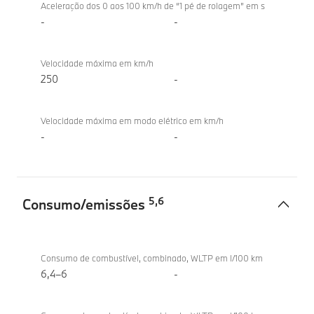
Aceleração dos 0 aos 100 km/h de “1 pé de rolagem” em s
-
-
Velocidade máxima em km/h
250
-
Velocidade máxima em modo elétrico em km/h
-
-
5
,
6
Consumo/emissões
Consumo/emissões
BMW
M340d
Consumo de combustível, combinado, WLTP em l/100 km
xDrive
6,4–6
-
Berlina