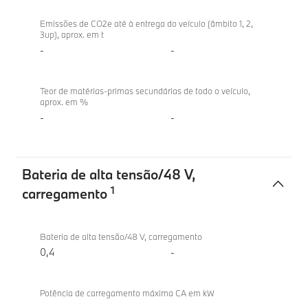
Pegada
BMW
do
M340d
Emissões de CO2e até à entrega do veículo (âmbito 1, 2,
3up), aprox. em t
veículo
xDrive
-
-
Berlina
Teor de matérias-primas secundárias de todo o veículo,
aprox. em %
-
-
Bateria de alta tensão/48 V,
1
carregamento
Bateria
BMW
de
M340d
Bateria de alta tensão/48 V, carregamento
alta
xDrive
0,4
-
tensão/48 V,
Berlina
carregamento
Potência de carregamento máxima CA em kW