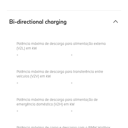
Bi-directional charging
Bi-
BMW
directional
M340d
Potência máxima de descarga para alimentação externa
(V2L) em kW
charging
xDrive
-
-
Berlina
Potência máxima de descarga para transferência entre
veículos (V2V) em kW
-
-
Potência máxima de descarga para alimentação de
emergência doméstica (V2H) em kW
-
-
Potência máxima de carga e descarga com a BMW Wallbox