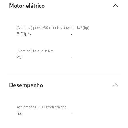
Motor elétrico
Motor
BMW
elétrico
M340d
(Nominal) power/30 minutes power in kW (hp)
xDrive
8 (11) / -
-
Berlina
(Nominal) torque in Nm
25
-
Desempenho
Desempenho
BMW
M340d
Aceleração 0–100 km/h em seg.
xDrive
4,6
-
Berlina