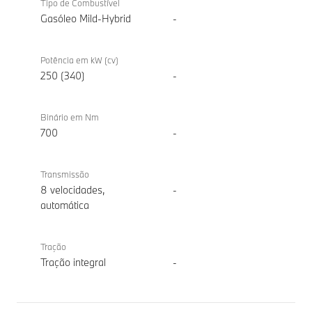
combinada
M340d
Tipo de Combustível
xDrive
Gasóleo Mild-Hybrid
-
Berlina
Potência em kW (cv)
250 (340)
-
Binário em Nm
700
-
Transmissão
8 velocidades,
-
automática
Tração
Tração integral
-