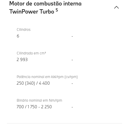
Motor de combustão interna
5
TwinPower Turbo
Motor
BMW
de
M340d
Cilindros
combustão
xDrive
6
-
interna
Berlina
TwinPower
Cilindrada em cm³
Turbo
2 993
-
Potência nominal em kW/rpm (cv/rpm)
250 (340) / 4 400
-
Binário nominal em Nm/rpm
700 / 1 750 - 2 250
-