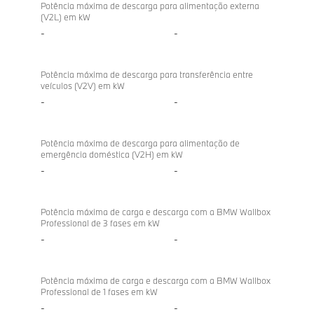
directional
eDrive20
Potência máxima de descarga para alimentação externa
(V2L) em kW
charging
-
-
Potência máxima de descarga para transferência entre
veículos (V2V) em kW
-
-
Potência máxima de descarga para alimentação de
emergência doméstica (V2H) em kW
-
-
Potência máxima de carga e descarga com a BMW Wallbox
Professional de 3 fases em kW
-
-
Potência máxima de carga e descarga com a BMW Wallbox
Professional de 1 fases em kW
-
-