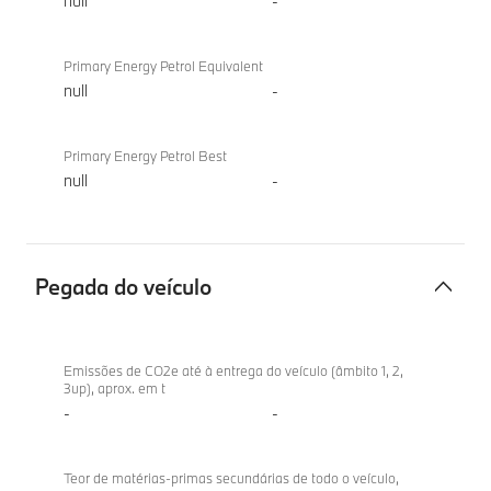
null
-
Primary Energy Petrol Equivalent
null
-
Primary Energy Petrol Best
null
-
Pegada do veículo
Pegada
BMW iX1
do
eDrive20
Emissões de CO2e até à entrega do veículo (âmbito 1, 2,
3up), aprox. em t
veículo
-
-
Teor de matérias-primas secundárias de todo o veículo,