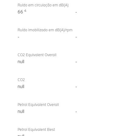
Ruído em circulação em dB(A)
4
66
-
Ruído imobilizado em dB(A)/rpm
-
-
CO2 Equivalent Overall
null
-
CO2
null
-
Petrol Equivalent Overall
null
-
Petrol Equivalent Best