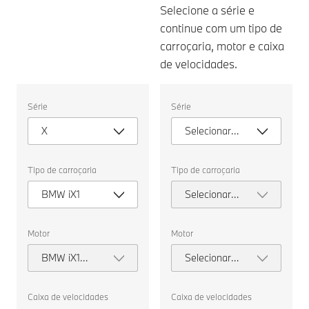
Selecione a série e
continue com um tipo de
carroçaria, motor e caixa
de velocidades.
Selecione
Selecione
Série
Série
as
as
seguintes
seguintes
X
Selecionar
propriedades
propriedades
para
para
série
escolher
escolher
um
um
Tipo de carroçaria
Tipo de carroçaria
veículo
veículo
para
para
BMW iX1
Selecionar
comparar.
comparar.
tipo de
carroçaria
Motor
Motor
BMW iX1
Selecionar
eDrive20
motor
Caixa de velocidades
Caixa de velocidades