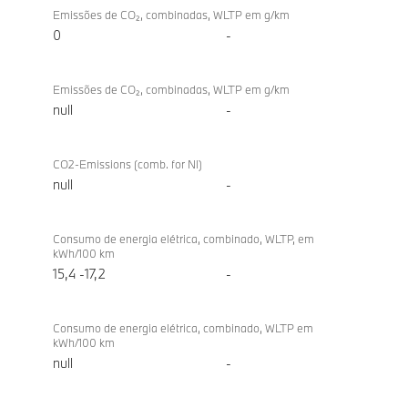
Emissões de CO₂, combinadas, WLTP em g/km
0
-
Emissões de CO₂, combinadas, WLTP em g/km
null
-
CO2-Emissions (comb. for NI)
null
-
Consumo de energia elétrica, combinado, WLTP, em
kWh/100 km
15,4 -17,2
-
Consumo de energia elétrica, combinado, WLTP em
kWh/100 km
null
-