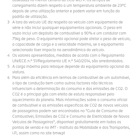
carregamento dizem respeito a um temperatura ambiente de 23ºC
depois de uma utilização anterior e podem variar em função do
padrão de utilização.
A tara do veículo UE diz respeito ao veículo com equipamento de
série e não inclui quaisquer equipamentos opcionais. O peso em
vazio inclui um depósito de combustível a 90% e um condutor com
75kg de peso. O equipamento opcional pode afetar o peso de veículo,
a capacidade de carga e a velocidade máxima, se o equipamento
selecionado tiver impacto na aerodinâmica do veículo.
Os valores apresentados, medidos de acordo com o Regulamento
UN/ECE n.º 51/Regulamento UE n.º 540/2014, são arredondados.
A carga máxima para reboque depende do equipamento opcional da
viatura.
Para além da eficiência em termos de combustível de um automóvel,
o tipo de condução bem como outros factores não técnicos
influenciam a determinação do consumo e das emissões de CO2. O
CO2 é o principal gás com efeito de estufa responsável pelo
aquecimento do planeta. Mais informações sobre o consumo oficial
de combustível e as emissões específicas de CO2 de novos veículos
de passageiros podem ser encontradas no "Guia de Consumo de
Combustível, Emissões de CO2 e Consumo de Eletricidade de Novos
Veículos de Passageiros", disponível gratuitamente em todos os
pontos de venda e no IMT - Instituto da Mobilidade e dos Transportes,
I.P., assim como no site bmw.pt