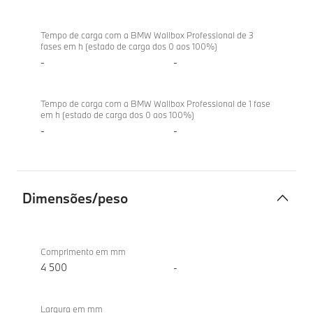
Tempo de carga com a BMW Wallbox Professional de 3
fases em h (estado de carga dos 0 aos 100%)
-
-
Tempo de carga com a BMW Wallbox Professional de 1 fase
em h (estado de carga dos 0 aos 100%)
-
-
Dimensões/peso
Dimensões/peso
BMW iX1
eDrive20
Comprimento em mm
4 500
-
Largura em mm