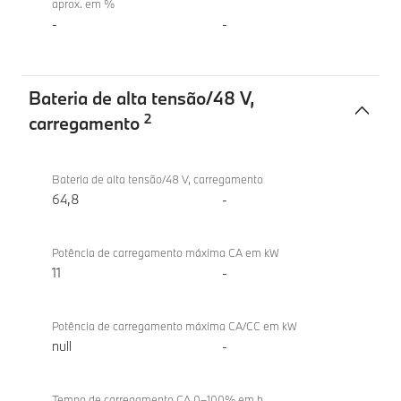
aprox. em %
-
-
Bateria de alta tensão/48 V,
2
carregamento
Bateria
BMW iX1
de
eDrive20
Bateria de alta tensão/48 V, carregamento
alta
64,8
-
tensão/48 V,
carregamento
Potência de carregamento máxima CA em kW
11
-
Potência de carregamento máxima CA/CC em kW
null
-
Tempo de carregamento CA 0–100% em h