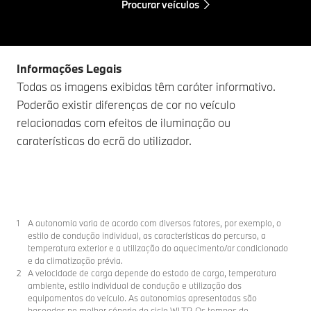
Procurar veículos
Informações Legais
Todas as imagens exibidas têm caráter informativo.
Poderão existir diferenças de cor no veículo
relacionadas com efeitos de iluminação ou
caraterísticas do ecrã do utilizador.
A autonomia varia de acordo com diversos fatores, por exemplo, o
estilo de condução individual, as características do percurso, a
temperatura exterior e a utilização do aquecimento/ar condicionado
e da climatização prévia.
A velocidade de carga depende do estado de carga, temperatura
ambiente, estilo individual de condução e utilização dos
equipamentos do veículo. As autonomias apresentadas são
baseadas no melhor cénario do ciclo WLTP. Os tempos de