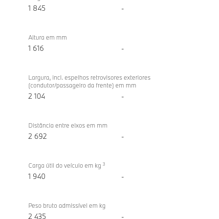
1 845
-
Altura em mm
1 616
-
Largura, incl. espelhos retrovisores exteriores
(condutor/passageiro da frente) em mm
2 104
-
Distância entre eixos em mm
2 692
-
3
Carga útil do veículo em kg
1 940
-
Peso bruto admissível em kg
2 435
-