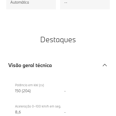
Automática
--
Destaques
Visão geral técnica
Visão
BMW iX1
geral
eDrive20
Potência em kW (cv)
técnica
150 (204)
-
Aceleração 0–100 km/h em seg.
8,6
-