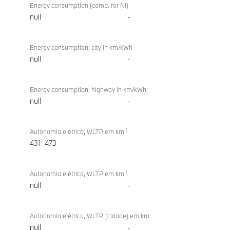
Energy consumption (comb. for NI)
null
-
Energy consumption, city in km/kWh
null
-
Energy consumption, highway in km/kWh
null
-
1
Autonomia elétrica, WLTP em km
431–473
-
1
Autonomia elétrica, WLTP em km
null
-
Autonomia elétrica, WLTP, (cidade) em km
null
-