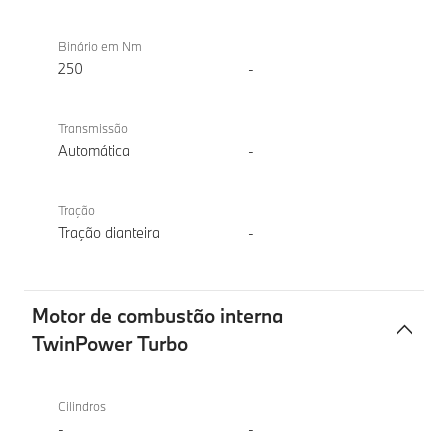
Binário em Nm
250
-
Transmissão
Automática
-
Tração
Tração dianteira
-
Motor de combustão interna
TwinPower Turbo
Motor
BMW iX1
de
eDrive20
Cilindros
combustão
-
-
interna