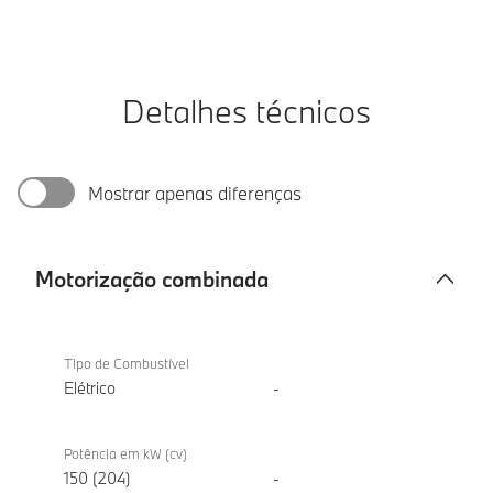
Detalhes técnicos
Mostrar apenas diferenças
Motorização combinada
Motorização
BMW iX1
combinada
eDrive20
Tipo de Combustível
Elétrico
-
Potência em kW (cv)
150 (204)
-