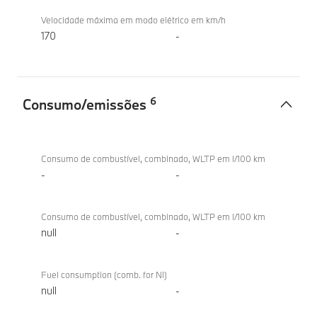
Velocidade máxima em modo elétrico em km/h
170
-
6
Consumo/emissões
Consumo/emissões
BMW iX1
eDrive20
Consumo de combustível, combinado, WLTP em l/100 km
-
-
Consumo de combustível, combinado, WLTP em l/100 km
null
-
Fuel consumption (comb. for NI)
null
-