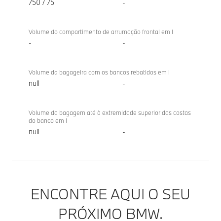
750 / 75
-
Volume do compartimento de arrumação frontal em l
-
-
Volume da bagageira com os bancos rebatidos em l
null
-
Volume da bagagem até à extremidade superior das costas
do banco em l
null
-
ENCONTRE AQUI O SEU
PRÓXIMO BMW.