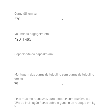
Carga útil em kg
570
-
Volume da bagageira em l
490–1 495
-
Capacidade do depósito em l
-
-
Montagem das barras de tejadilho sem barras de tejadilho
em kg
75
-
Peso máximo rebocável, para reboque com travões, até
12% de inclinação / peso sobre o gancho de reboque em kg
5