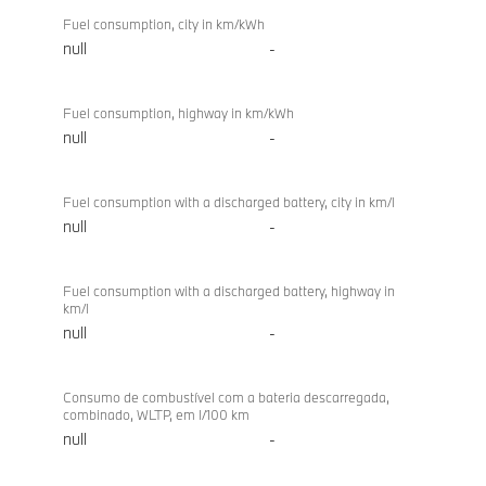
Fuel consumption, city in km/kWh
null
-
Fuel consumption, highway in km/kWh
null
-
Fuel consumption with a discharged battery, city in km/l
null
-
Fuel consumption with a discharged battery, highway in
km/l
null
-
Consumo de combustível com a bateria descarregada,
combinado, WLTP, em l/100 km
null
-