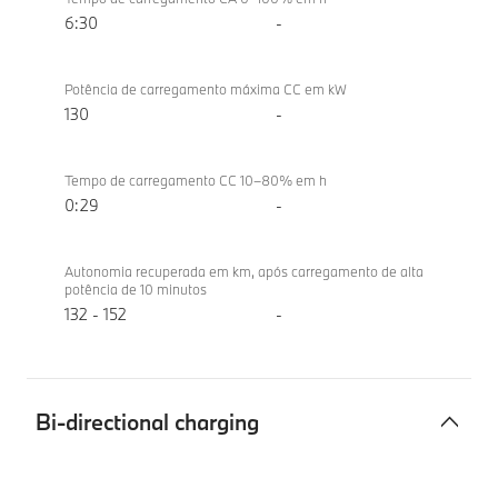
6:30
-
Potência de carregamento máxima CC em kW
130
-
Tempo de carregamento CC 10–80% em h
0:29
-
Autonomia recuperada em km, após carregamento de alta
potência de 10 minutos
132 - 152
-
Bi-directional charging
Bi-
BMW iX1