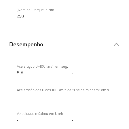
(Nominal) torque in Nm
250
-
Desempenho
Desempenho
BMW iX1
eDrive20
Aceleração 0–100 km/h em seg.
8,6
-
Aceleração dos 0 aos 100 km/h de “1 pé de rolagem” em s
-
-
Velocidade máxima em km/h
-
-