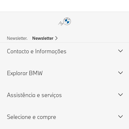
Newsletter.
Newsletter
Contacto e Informações
Explorar BMW
Apoio ao cliente
Perguntas Frequentes
Assistência e serviços
Assistência em caso de acidente
Sobre nós
Pedir Proposta
Ofertas de Emprego BMW
Selecione e compre
Pesquisar um concessionário
Grupo BMW
Marcação de Serviço
MY BMW