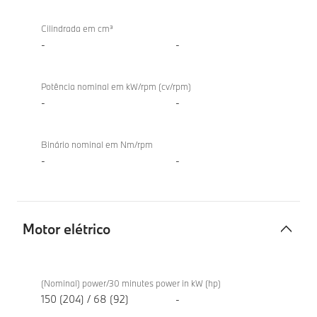
TwinPower
Cilindrada em cm³
Turbo
-
-
Potência nominal em kW/rpm (cv/rpm)
-
-
Binário nominal em Nm/rpm
-
-
Motor elétrico
Motor
BMW iX1
elétrico
eDrive20
(Nominal) power/30 minutes power in kW (hp)
150 (204) / 68 (92)
-