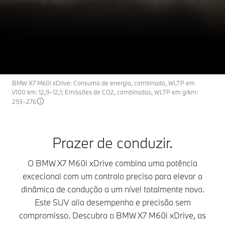
X7
THE
O BMW X7 M60i xDrive.
Configuração e preço
Pedido de Proposta
BMW X7 M60i xDrive: Consumo de energia, combinado, WLTP em
l/100 km: 12,9–12,1; Emissões de CO2, combinadas, WLTP em g/km:
293–276
Prazer de conduzir.
O BMW X7 M60i xDrive combina uma potência
excecional com um controlo preciso para elevar a
dinâmica de condução a um nível totalmente novo.
Este SUV alia desempenho e precisão sem
compromisso. Descubra o BMW X7 M60i xDrive, as