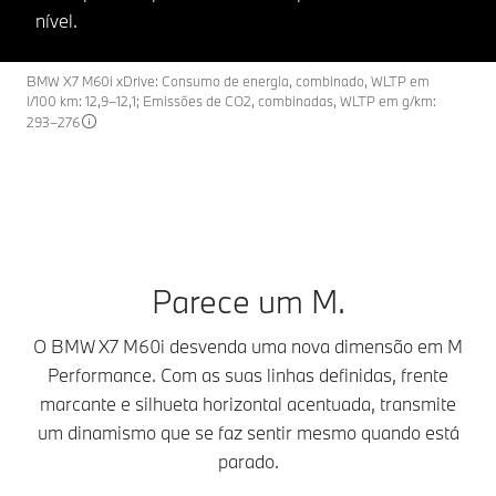
nível.
BMW X7 M60i xDrive: Consumo de energia, combinado, WLTP em
l/100 km: 12,9–12,1; Emissões de CO2, combinadas, WLTP em g/km:
293–276
Parece um M.
O BMW X7 M60i desvenda uma nova dimensão em M
Performance. Com as suas linhas definidas, frente
marcante e silhueta horizontal acentuada, transmite
um dinamismo que se faz sentir mesmo quando está
parado.