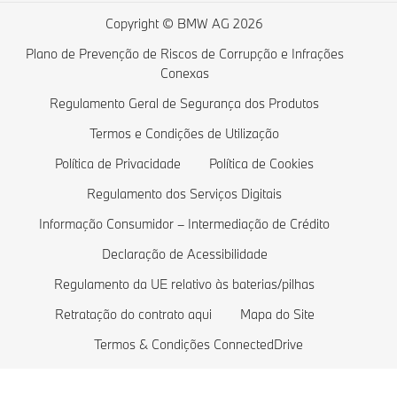
Campanhas Particulares
Série BMW 3
Carregamento doméstico
Copyright © BMW AG 2026
Campanhas Empresas
Série BMW 2
Custos de veículos elétricos
Plano de Prevenção de Riscos de Corrupção e Infrações
Conexas
Comparar Veículos BMW
Série BMW 1
Veículos híbridos plug-in
Regulamento Geral de Segurança dos Produtos
Loja de lifestyle BMW
Série BMW M
Termos e Condições de Utilização
Retoma
Berlinas BMW
Política de Privacidade
Política de Cookies
Marcar um Test Drive
Veículos de proteção BMW
Regulamento dos Serviços Digitais
Pedir Proposta
Modelos Exclusivos
Informação Consumidor – Intermediação de Crédito
Declaração de Acessibilidade
Regulamento da UE relativo às baterias/pilhas
Retratação do contrato aqui
Mapa do Site
Termos & Condições ConnectedDrive