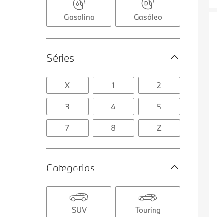
Gasolina
Gasóleo
Séries
X
1
2
3
4
5
7
8
Z
Categorias
SUV
Touring