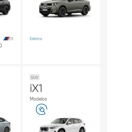
Elétrico
SUV
iX1
Modelos