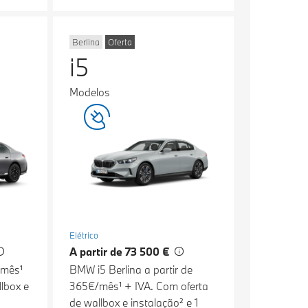
Berlina
Oferta
i5
Modelos
Elétrico
A partir de 73 500 €
/mês¹
BMW i5 Berlina a partir de
lbox e
365€/mês¹ + IVA. Com oferta
de wallbox e instalação² e 1