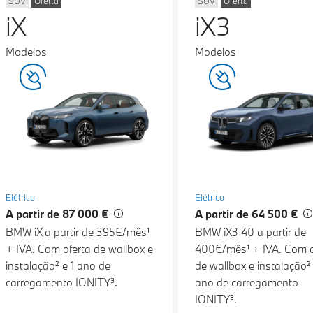
SUV
Oferta
SUV
Oferta
iX
iX3
Modelos
Modelos
Elétrico
Elétrico
A partir de 87 000 €
A partir de 64 500 €
BMW iX a partir de 395€/mês¹
BMW iX3 40 a partir de
+ IVA. Com oferta de wallbox e
400€/mês¹ + IVA. Com o
instalação² e 1 ano de
de wallbox e instalação² 
carregamento IONITY³.
ano de carregamento
IONITY³.