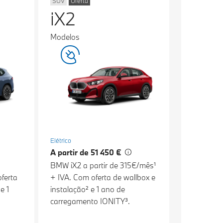
SUV
Oferta
iX2
Modelos
Elétrico
A partir de 51 450 €
BMW iX2 a partir de 315€/mês¹
ferta
+ IVA. Com oferta de wallbox e
e 1
instalação² e 1 ano de
carregamento IONITY³.