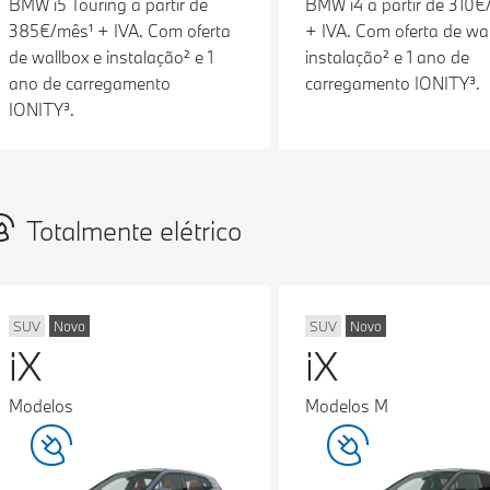
BMW i5 Touring a partir de
BMW i4 a partir de 310€
385€/mês¹ + IVA. Com oferta
+ IVA. Com oferta de wal
de wallbox e instalação² e 1
instalação² e 1 ano de
ano de carregamento
carregamento IONITY³.
IONITY³.
Totalmente elétrico
SUV
Novo
SUV
Novo
iX
iX
Modelos
Modelos M