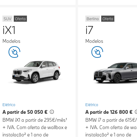
SUV
Oferta
Berlina
Oferta
iX1
i7
Modelos
Modelos
Elétrico
Elétrico
A partir de 50 050 €
A partir de 126 800 €
BMW iX1 a partir de 295€/mês¹
BMW i7 a partir de 615€
+ IVA. Com oferta de wallbox e
+ IVA. Com oferta de wal
instalação² e 1 ano de
instalação² e 1 ano de