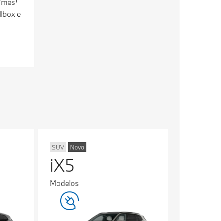
/mês¹
lbox e
SUV
Novo
iX5
Modelos