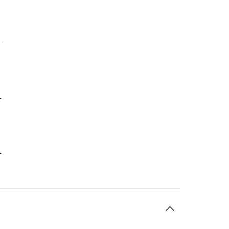
-
-
-