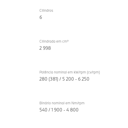
Motor
BMW
de
Cilindros
X3
6
combustão
M50
interna
xDrive
TwinPower
Turbo
Cilindrada em cm³
2 998
Potência nominal em kW/rpm (cv/rpm)
280 (381) / 5 200 - 6 250
Binário nominal em Nm/rpm
540 / 1 900 - 4 800