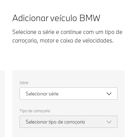
Adicionar veículo BMW
Selecione a série e continue com um tipo de
carroçaria, motor e caixa de velocidades.
Selecione
Série
as
seguintes
Selecionar série
propriedades
para
escolher
um
Tipo de carroçaria
veículo
para
Selecionar tipo de carroçaria
comparar.