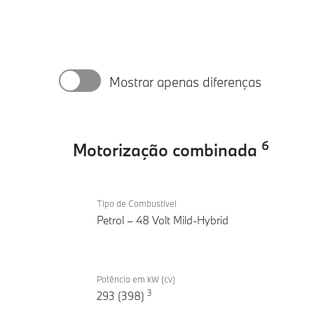
Mostrar apenas diferenças
6
Motorização combinada
Motorização
BMW
combinada
Tipo de Combustível
X3
Petrol – 48 Volt Mild-Hybrid
M50
xDrive
Potência em kW (cv)
3
293 (398)