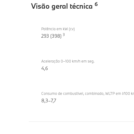
6
Visão geral técnica
Visão
BMW
geral
Potência em kW (cv)
X3
3
293 (398)
técnica
M50
xDrive
Aceleração 0–100 km/h em seg.
4,6
Consumo de combustível, combinado, WLTP em l/100 
8,3–7,7