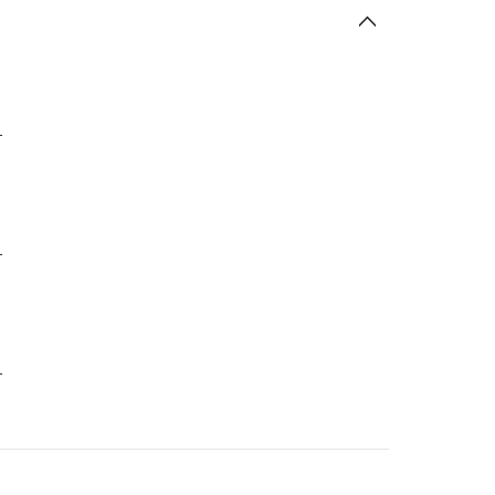
-
-
-