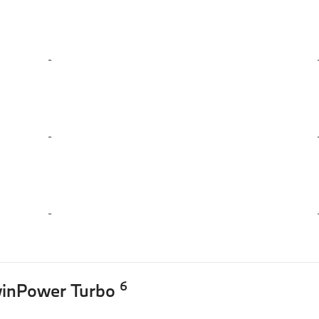
-
-
-
6
winPower Turbo