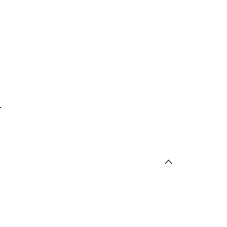
-
-
-