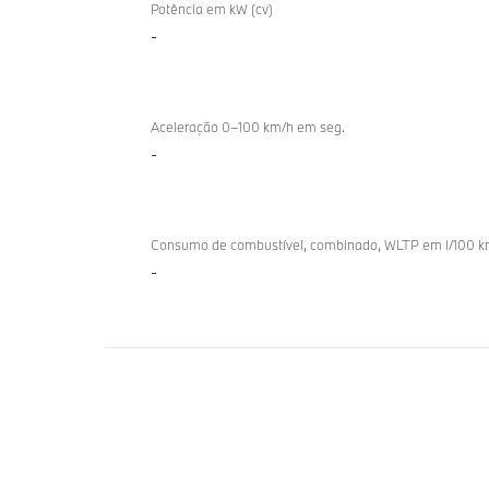
geral
Potência em kW (cv)
-
técnica
Aceleração 0–100 km/h em seg.
-
Consumo de combustível, combinado, WLTP em l/100 
-