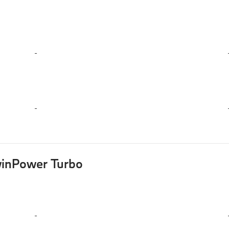
-
-
winPower Turbo
-