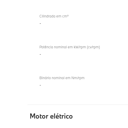
TwinPower
Turbo
Cilindrada em cm³
-
Potência nominal em kW/rpm (cv/rpm)
-
Binário nominal em Nm/rpm
-
Motor elétrico