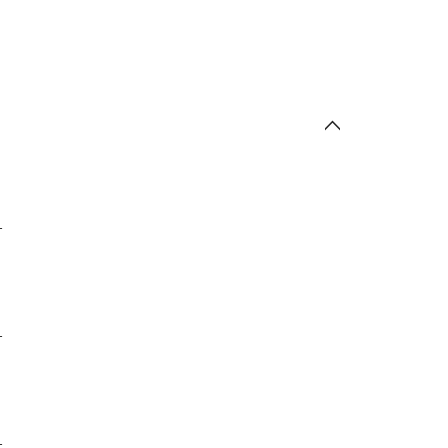
-
-
-