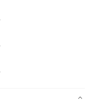
-
-
-