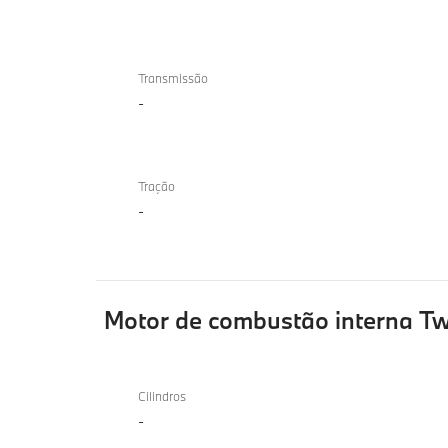
Transmissão
-
Tração
-
Motor de combustão interna T
Motor
de
Cilindros
-
combustão
interna