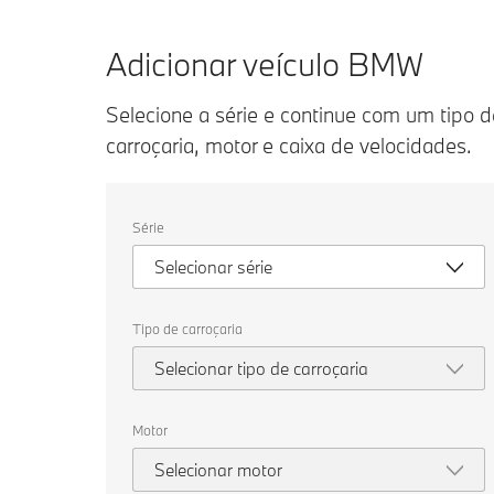
Adicionar veículo BMW
Selecione a série e continue com um tipo d
carroçaria, motor e caixa de velocidades.
Selecione
Série
as
seguintes
Selecionar série
propriedades
para
escolher
um
Tipo de carroçaria
veículo
para
Selecionar tipo de carroçaria
comparar.
Motor
Selecionar motor