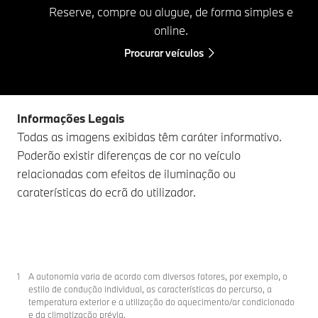
Reserve, compre ou alugue, de forma simples e
online.
Procurar veículos
Informações Legais
Todas as imagens exibidas têm caráter informativo.
Poderão existir diferenças de cor no veículo
relacionadas com efeitos de iluminação ou
caraterísticas do ecrã do utilizador.
A autonomia varia de acordo com diversos fatores, por exemplo, o
estilo de condução individual, as características do percurso, a
temperatura exterior e a utilização do aquecimento/ar condicionado
e da climatização prévia.