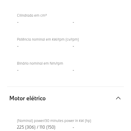
interna
TwinPower
Cilindrada em cm³
Turbo
-
-
Potência nominal em kW/rpm (cv/rpm)
-
-
Binário nominal em Nm/rpm
-
-
Motor elétrico
Motor
BMW
elétrico
iX2
(Nominal) power/30 minutes power in kW (hp)
xDrive30
225 (306) / 110 (150)
-