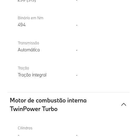
Binário em Nm
494
-
Transmissão
Automática
-
Tração
Tração integral
-
Motor de combustão interna
TwinPower Turbo
Motor
BMW
de
iX2
Cilindros
combustão
xDrive30
-
-