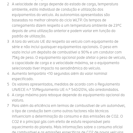
A velocidade de carga depende do estado de carga, temperatura
ambiente, estilo individual de condução e utilização dos
equipamentos do veículo. As autonomias apresentadas são
baseadas no melhor cénario do ciclo WLTP. Os tempos de
carregamento dizem respeito a um temperatura ambiente de 23ºC
depois de uma utilização anterior e podem variar em função do
padrão de utilização.
A tara do veículo UE diz respeito ao veículo com equipamento de
série e não inclui quaisquer equipamentos opcionais. O peso em
vazio inclui um depósito de combustível a 90% e um condutor com
75kg de peso. O equipamento opcional pode afetar o peso de veículo,
a capacidade de carga e a velocidade máxima, se o equipamento
selecionado tiver impacto na aerodinâmica do veículo.
Aumento temporário <10 segundos além do valor nominal
especificado.
Os valores apresentados, medidos de acordo com o Regulamento
UN/ECE n.º 51/Regulamento UE n.º 540/2014, são arredondados.
A carga máxima para reboque depende do equipamento opcional da
viatura.
Para além da eficiência em termos de combustível de um automóvel,
o tipo de condução bem como outros factores não técnicos
influenciam a determinação do consumo e das emissões de CO2. O
CO2 é o principal gás com efeito de estufa responsável pelo
aquecimento do planeta. Mais informações sobre o consumo oficial
de combustível e as emissões específicas de CO2 de novos veículos