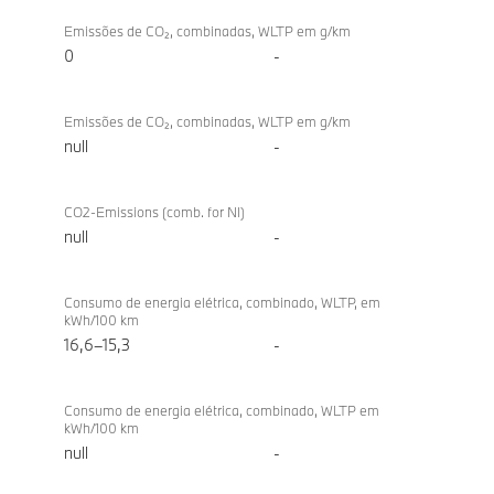
Emissões de CO₂, combinadas, WLTP em g/km
0
-
Emissões de CO₂, combinadas, WLTP em g/km
null
-
CO2-Emissions (comb. for NI)
null
-
Consumo de energia elétrica, combinado, WLTP, em
kWh/100 km
16,6–15,3
-
Consumo de energia elétrica, combinado, WLTP em
kWh/100 km
null
-