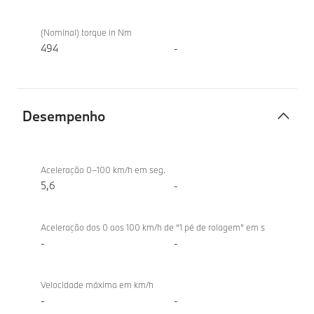
(Nominal) torque in Nm
494
-
Desempenho
Desempenho
BMW
iX2
Aceleração 0–100 km/h em seg.
xDrive30
5,6
-
Aceleração dos 0 aos 100 km/h de “1 pé de rolagem” em s
-
-
Velocidade máxima em km/h
-
-