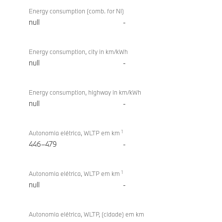
Energy consumption (comb. for NI)
null
-
Energy consumption, city in km/kWh
null
-
Energy consumption, highway in km/kWh
null
-
1
Autonomia elétrica, WLTP em km
446–479
-
1
Autonomia elétrica, WLTP em km
null
-
Autonomia elétrica, WLTP, (cidade) em km