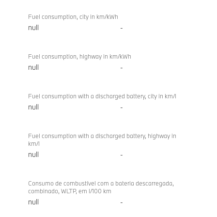
Fuel consumption, city in km/kWh
null
-
Fuel consumption, highway in km/kWh
null
-
Fuel consumption with a discharged battery, city in km/l
null
-
Fuel consumption with a discharged battery, highway in
km/l
null
-
Consumo de combustível com a bateria descarregada,
combinado, WLTP, em l/100 km
null
-