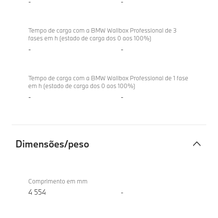
-
-
Tempo de carga com a BMW Wallbox Professional de 3
fases em h (estado de carga dos 0 aos 100%)
-
-
Tempo de carga com a BMW Wallbox Professional de 1 fase
em h (estado de carga dos 0 aos 100%)
-
-
Dimensões/peso
Dimensões/peso
BMW
iX2
Comprimento em mm
xDrive30
4 554
-