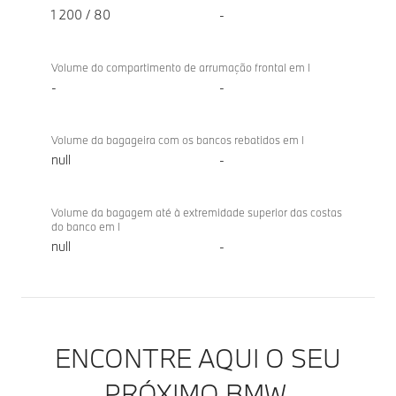
1 200 / 80
-
Volume do compartimento de arrumação frontal em l
-
-
Volume da bagageira com os bancos rebatidos em l
null
-
Volume da bagagem até à extremidade superior das costas
do banco em l
null
-
ENCONTRE AQUI O SEU
PRÓXIMO BMW.