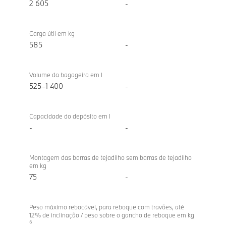
2 605
-
Carga útil em kg
585
-
Volume da bagageira em l
525–1 400
-
Capacidade do depósito em l
-
-
Montagem das barras de tejadilho sem barras de tejadilho
em kg
75
-
Peso máximo rebocável, para reboque com travões, até
12% de inclinação / peso sobre o gancho de reboque em kg
6