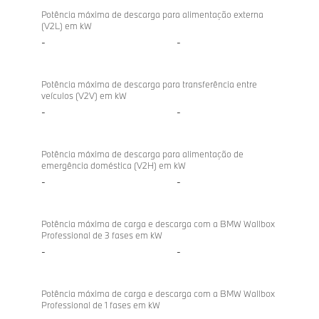
directional
iX2
Potência máxima de descarga para alimentação externa
(V2L) em kW
charging
xDrive30
-
-
Potência máxima de descarga para transferência entre
veículos (V2V) em kW
-
-
Potência máxima de descarga para alimentação de
emergência doméstica (V2H) em kW
-
-
Potência máxima de carga e descarga com a BMW Wallbox
Professional de 3 fases em kW
-
-
Potência máxima de carga e descarga com a BMW Wallbox
Professional de 1 fases em kW