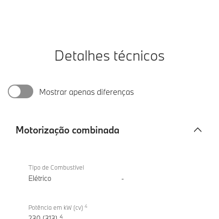
Detalhes técnicos
Mostrar apenas diferenças
Motorização combinada
Motorização
BMW
combinada
iX2
Tipo de Combustível
xDrive30
Elétrico
-
4
Potência em kW (cv)
4
230 (313)
-