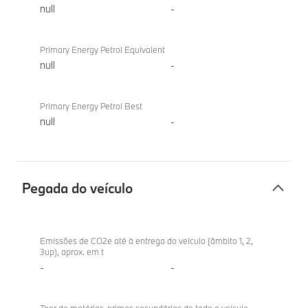
null
-
Primary Energy Petrol Equivalent
null
-
Primary Energy Petrol Best
null
-
Pegada do veículo
Pegada
BMW
do
iX2
Emissões de CO2e até à entrega do veículo (âmbito 1, 2,
3up), aprox. em t
veículo
xDrive30
-
-