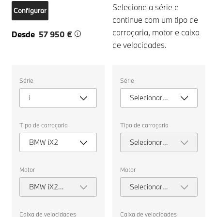
Selecione a série e
Configurar
continue com um tipo de
carroçaria, motor e caixa
Desde
57 950 €
de velocidades.
Selecione
Selecione
Série
Série
as
as
seguintes
seguintes
i
Selecionar
propriedades
propriedades
para
para
série
escolher
escolher
um
um
Tipo de carroçaria
Tipo de carroçaria
veículo
veículo
para
para
BMW iX2
Selecionar
comparar.
comparar.
tipo de
carroçaria
Motor
Motor
BMW iX2
Selecionar
xDrive30
motor
Caixa de velocidades
Caixa de velocidades