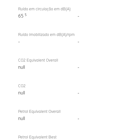
Ruído em circulação em dB(A)
5
65
-
Ruído imobilizado em dB(A)/rpm
-
-
CO2 Equivalent Overall
null
-
CO2
null
-
Petrol Equivalent Overall
null
-
Petrol Equivalent Best