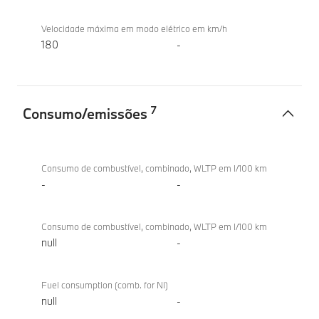
Velocidade máxima em modo elétrico em km/h
180
-
7
Consumo/emissões
Consumo/emissões
BMW
iX2
Consumo de combustível, combinado, WLTP em l/100 km
xDrive30
-
-
Consumo de combustível, combinado, WLTP em l/100 km
null
-
Fuel consumption (comb. for NI)
null
-