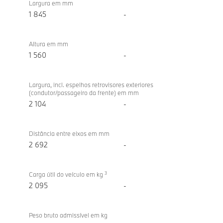
Largura em mm
1 845
-
Altura em mm
1 560
-
Largura, incl. espelhos retrovisores exteriores
(condutor/passageiro da frente) em mm
2 104
-
Distância entre eixos em mm
2 692
-
3
Carga útil do veículo em kg
2 095
-
Peso bruto admissível em kg