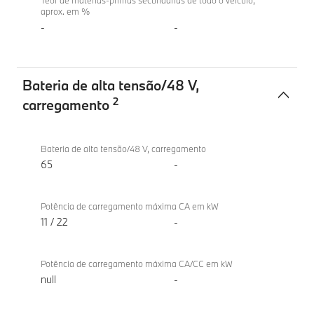
Teor de matérias-primas secundárias de todo o veículo,
aprox. em %
-
-
Bateria de alta tensão/48 V,
2
carregamento
Bateria
BMW
de
iX2
Bateria de alta tensão/48 V, carregamento
alta
xDrive30
65
-
tensão/48 V,
carregamento
Potência de carregamento máxima CA em kW
11 / 22
-
Potência de carregamento máxima CA/CC em kW
null
-