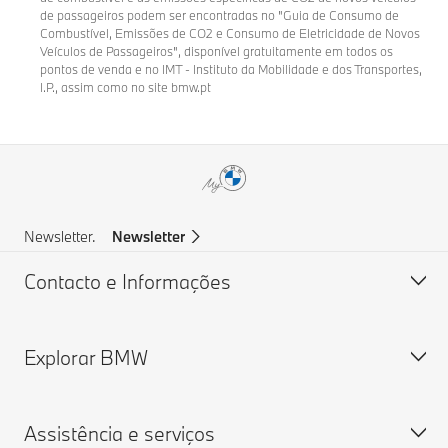
de passageiros podem ser encontradas no "Guia de Consumo de
Combustível, Emissões de CO2 e Consumo de Eletricidade de Novos
Veículos de Passageiros", disponível gratuitamente em todos os
pontos de venda e no IMT - Instituto da Mobilidade e dos Transportes,
I.P., assim como no site bmw.pt
Newsletter.
Newsletter
Contacto e Informações
Explorar BMW
Apoio ao cliente
Perguntas Frequentes
Assistência e serviços
Assistência em caso de acidente
Sobre nós