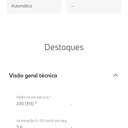
Automática
--
Destaques
Visão geral técnica
Visão
BMW
geral
4
iX2
Potência em kW (cv)
técnica
4
xDrive30
230 (313)
-
Aceleração 0–100 km/h em seg.
5,6
-