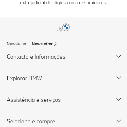
extrajudicial de litígios com consumidores.
Newsletter.
Newsletter
Contacto e Informações
Explorar BMW
Apoio ao cliente
Perguntas Frequentes
Assistência e serviços
Assistência em caso de acidente
Sobre nós
Pedir Proposta
Ofertas de Emprego BMW
Selecione e compre
Pesquisar um concessionário
Grupo BMW
Marcação de Serviço