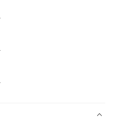
-
-
-