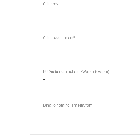
de
Cilindros
i5 M60
-
combustão
xDrive
interna
Touring
TwinPower
Turbo
Cilindrada em cm³
-
Potência nominal em kW/rpm (cv/rpm)
-
Binário nominal em Nm/rpm
-