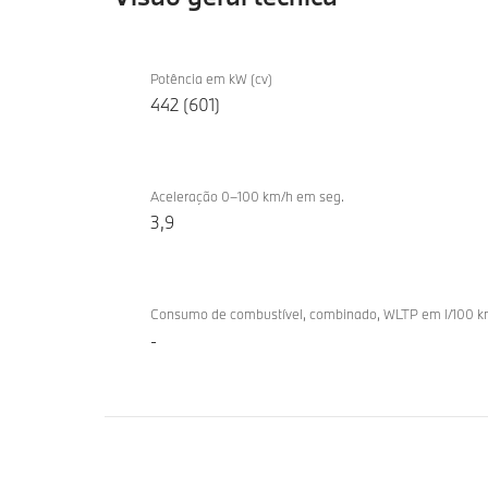
Visão
BMW
geral
Potência em kW (cv)
i5 M60
442 (601)
técnica
xDrive
Touring
Aceleração 0–100 km/h em seg.
3,9
Consumo de combustível, combinado, WLTP em l/100 
-