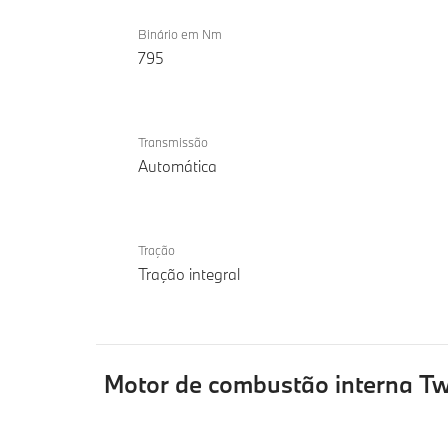
Binário em Nm
795
Transmissão
Automática
Tração
Tração integral
Motor de combustão interna T
Motor
BMW