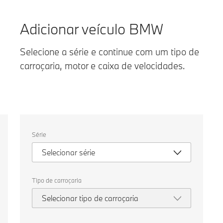
g
Adicionar veículo BMW
Selecione a série e continue com um tipo de
carroçaria, motor e caixa de velocidades.
Selecione
Série
as
seguintes
Selecionar série
propriedades
para
escolher
um
Tipo de carroçaria
veículo
para
Selecionar tipo de carroçaria
comparar.