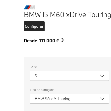
BMW i5 M60 xDrive Tourin
Configurar
Desde
111 000 €
Selecione
Série
as
seguintes
5
propriedades
para
escolher
um
Tipo de carroçaria
veículo
para
BMW Série 5 Touring
comparar.