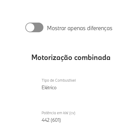
Mostrar apenas diferenças
Motorização combinada
Motorização
BMW
combinada
Tipo de Combustível
i5 M60
Elétrico
xDrive
Touring
Potência em kW (cv)
442 (601)