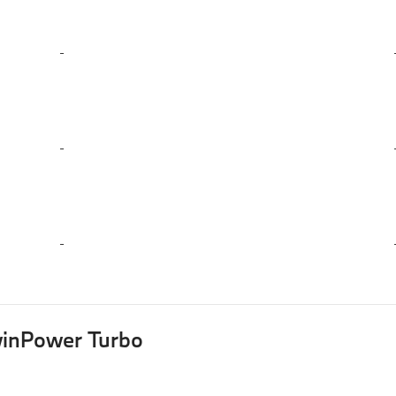
-
-
-
winPower Turbo