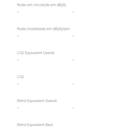
Ruído em circulação em dB(A)
-
-
Ruído imobilizado em dB(A)/rpm
-
-
CO2 Equivalent Overall
-
-
CO2
-
-
Petrol Equivalent Overall
-
-
Petrol Equivalent Best