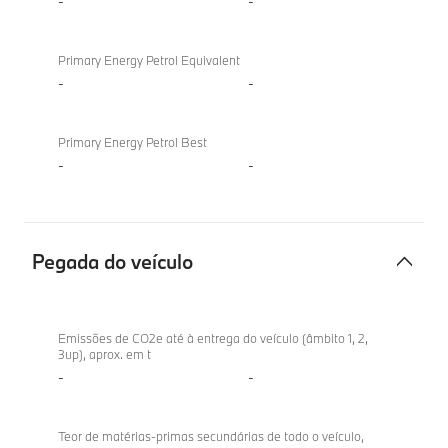
-
-
Primary Energy Petrol Equivalent
-
-
Primary Energy Petrol Best
-
-
Pegada do veículo
Pegada
do
Emissões de CO2e até à entrega do veículo (âmbito 1, 2,
3up), aprox. em t
veículo
-
-
Teor de matérias-primas secundárias de todo o veículo,