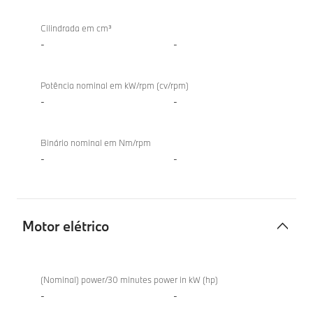
TwinPower
Cilindrada em cm³
Turbo
-
-
Potência nominal em kW/rpm (cv/rpm)
-
-
Binário nominal em Nm/rpm
-
-
Motor elétrico
Motor
elétrico
(Nominal) power/30 minutes power in kW (hp)
-
-