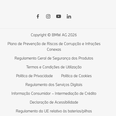
Atualizações de software à distância
Connected Drive Store
Série BMW 7
Financial Services
Série BMW 5
Veículos elétricos BMW
Lista de desejos
Série BMW 4
Carregamento público
Campanhas Particulares
Série BMW 3
Carregamento doméstico
Copyright © BMW AG 2026
Campanhas Empresas
Série BMW 2
Custos de veículos elétricos
Plano de Prevenção de Riscos de Corrupção e Infrações
Conexas
Comparar Veículos BMW
Série BMW 1
Veículos híbridos plug-in
Regulamento Geral de Segurança dos Produtos
Loja de lifestyle BMW
Série BMW M
Termos e Condições de Utilização
Retoma
Berlinas BMW
Política de Privacidade
Política de Cookies
Marcar um Test Drive
Veículos de proteção BMW
Regulamento dos Serviços Digitais
Pedir Proposta
Modelos Exclusivos
Informação Consumidor – Intermediação de Crédito
Declaração de Acessibilidade
Regulamento da UE relativo às baterias/pilhas