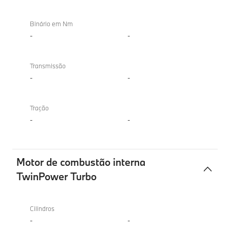
Binário em Nm
-
-
Transmissão
-
-
Tração
-
-
Motor de combustão interna
TwinPower Turbo
Motor
de
Cilindros
combustão
-
-
interna