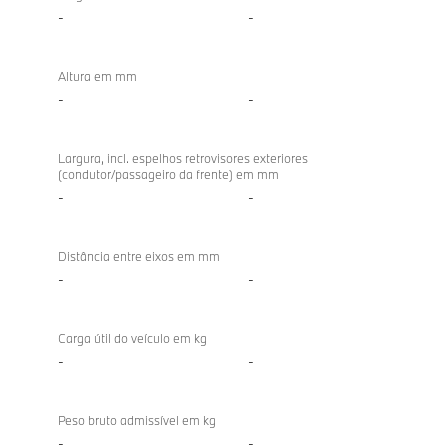
-
-
Altura em mm
-
-
Largura, incl. espelhos retrovisores exteriores
(condutor/passageiro da frente) em mm
-
-
Distância entre eixos em mm
-
-
Carga útil do veículo em kg
-
-
Peso bruto admissível em kg
-
-