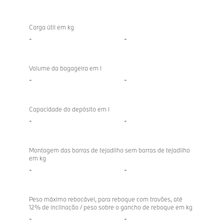
Carga útil em kg
-
-
Volume da bagageira em l
-
-
Capacidade do depósito em l
-
-
Montagem das barras de tejadilho sem barras de tejadilho
em kg
-
-
Peso máximo rebocável, para reboque com travões, até
12% de inclinação / peso sobre o gancho de reboque em kg
-
-