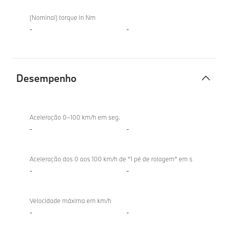
(Nominal) torque in Nm
-
-
Desempenho
Desempenho
Aceleração 0–100 km/h em seg.
-
-
Aceleração dos 0 aos 100 km/h de “1 pé de rolagem” em s
-
-
Velocidade máxima em km/h
-
-