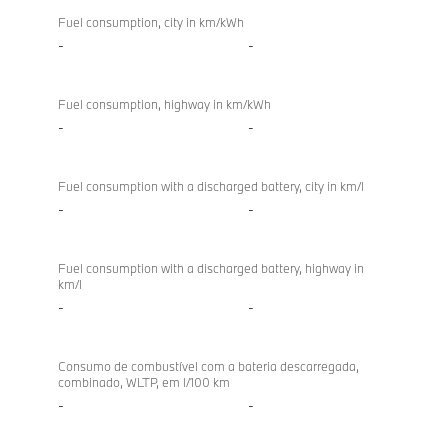
Fuel consumption, city in km/kWh
-
-
Fuel consumption, highway in km/kWh
-
-
Fuel consumption with a discharged battery, city in km/l
-
-
Fuel consumption with a discharged battery, highway in
km/l
-
-
Consumo de combustível com a bateria descarregada,
combinado, WLTP, em l/100 km
-
-