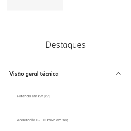
--
Destaques
Visão geral técnica
Visão
geral
Potência em kW (cv)
técnica
-
-
Aceleração 0–100 km/h em seg.
-
-