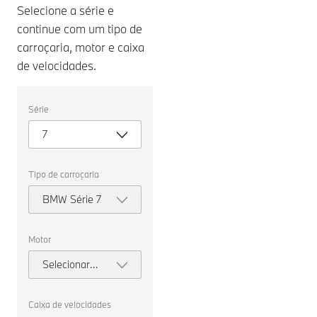
Selecione a série e
continue com um tipo de
carroçaria, motor e caixa
de velocidades.
Selecione
Série
as
seguintes
7
propriedades
para
escolher
um
Tipo de carroçaria
veículo
para
BMW Série 7
comparar.
Motor
Selecionar
motor
Caixa de velocidades