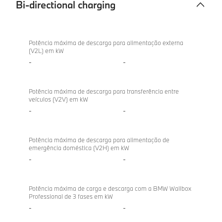
Bi-directional charging
Bi-
BMW X2
directional
sDrive20d
Potência máxima de descarga para alimentação externa
(V2L) em kW
charging
-
-
Potência máxima de descarga para transferência entre
veículos (V2V) em kW
-
-
Potência máxima de descarga para alimentação de
emergência doméstica (V2H) em kW
-
-
Potência máxima de carga e descarga com a BMW Wallbox
Professional de 3 fases em kW
-
-