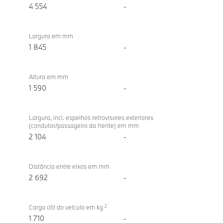
4 554
-
Largura em mm
1 845
-
Altura em mm
1 590
-
Largura, incl. espelhos retrovisores exteriores
(condutor/passageiro da frente) em mm
2 104
-
Distância entre eixos em mm
2 692
-
2
Carga útil do veículo em kg
1 710
-