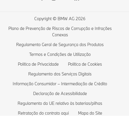
Lista de desejos
Série BMW 4
Carregamento público
Campanhas Particulares
Série BMW 3
Carregamento doméstico
Copyright © BMW AG 2026
Campanhas Empresas
Série BMW 2
Custos de veículos elétricos
Plano de Prevenção de Riscos de Corrupção e Infrações
Conexas
Comparar Veículos BMW
Série BMW 1
Veículos híbridos plug-in
Regulamento Geral de Segurança dos Produtos
Loja de lifestyle BMW
Série BMW M
Termos e Condições de Utilização
Retoma
Berlinas BMW
Política de Privacidade
Política de Cookies
Marcar um Test Drive
Veículos de proteção BMW
Regulamento dos Serviços Digitais
Pedir Proposta
Modelos Exclusivos
Informação Consumidor – Intermediação de Crédito
Declaração de Acessibilidade
Regulamento da UE relativo às baterias/pilhas
Retratação do contrato aqui
Mapa do Site
Termos & Condições ConnectedDrive