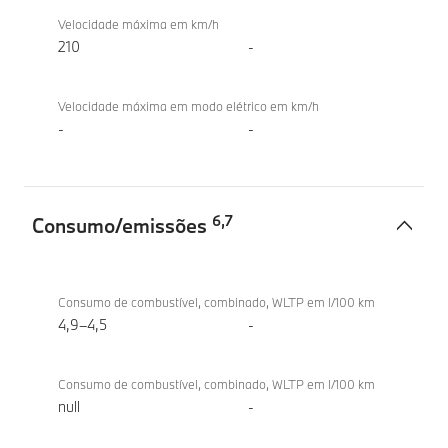
Velocidade máxima em km/h
210
-
Velocidade máxima em modo elétrico em km/h
-
-
6
,
7
Consumo/emissões
Consumo/emissões
BMW X2
sDrive20d
Consumo de combustível, combinado, WLTP em l/100 km
4,9–4,5
-
Consumo de combustível, combinado, WLTP em l/100 km
null
-