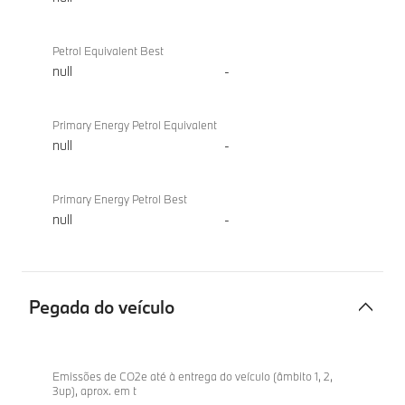
Petrol Equivalent Best
null
-
Primary Energy Petrol Equivalent
null
-
Primary Energy Petrol Best
null
-
Pegada do veículo
Pegada
BMW X2
do
sDrive20d
Emissões de CO2e até à entrega do veículo (âmbito 1, 2,
3up), aprox. em t
veículo