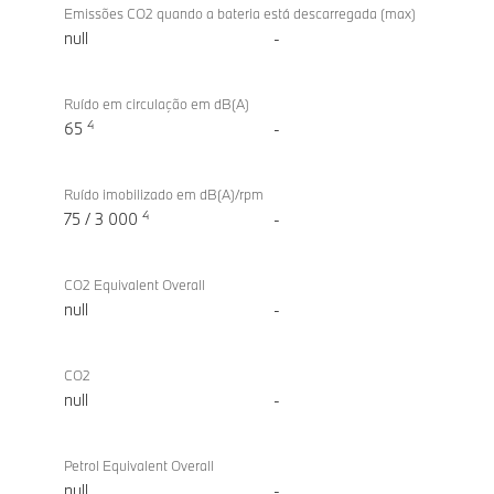
Emissões CO2 quando a bateria está descarregada (max)
null
-
Ruído em circulação em dB(A)
4
65
-
Ruído imobilizado em dB(A)/rpm
4
75 / 3 000
-
CO2 Equivalent Overall
null
-
CO2
null
-
Petrol Equivalent Overall
null
-