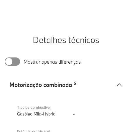
Detalhes técnicos
Mostrar apenas diferenças
6
Motorização combinada
Motorização
BMW X2
combinada
sDrive20d
Tipo de Combustível
Gasóleo Mild-Hybrid
-
Potência em kW (cv)