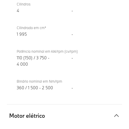
de
sDrive20d
Cilindros
combustão
4
-
interna
TwinPower
Cilindrada em cm³
Turbo
1 995
-
Potência nominal em kW/rpm (cv/rpm)
110 (150) / 3 750 -
-
4 000
Binário nominal em Nm/rpm
360 / 1 500 - 2 500
-
Motor elétrico