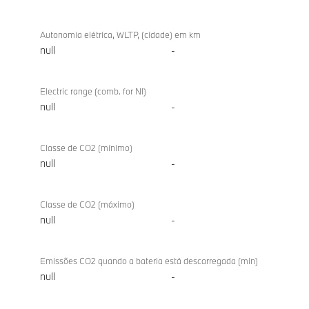
Autonomia elétrica, WLTP, (cidade) em km
null
-
Electric range (comb. for NI)
null
-
Classe de CO2 (mínimo)
null
-
Classe de CO2 (máximo)
null
-
Emissões CO2 quando a bateria está descarregada (min)
null
-