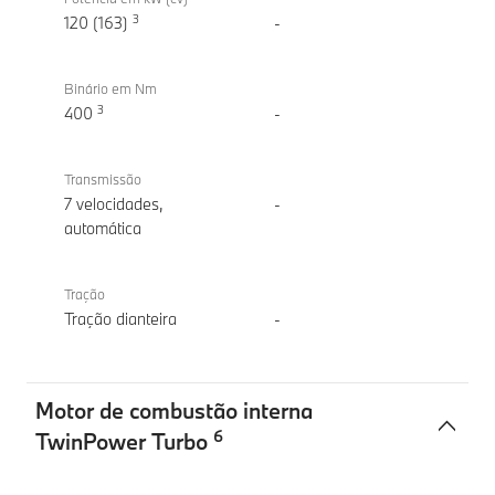
3
120 (163)
-
Binário em Nm
3
400
-
Transmissão
7 velocidades,
-
automática
Tração
Tração dianteira
-
Motor de combustão interna
6
TwinPower Turbo
Motor
BMW X2