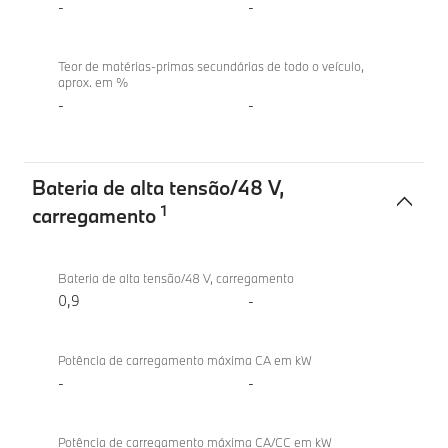
-
-
Teor de matérias-primas secundárias de todo o veículo,
aprox. em %
-
-
Bateria de alta tensão/48 V,
1
carregamento
Bateria
BMW X2
de
sDrive20d
Bateria de alta tensão/48 V, carregamento
alta
0,9
-
tensão/48 V,
carregamento
Potência de carregamento máxima CA em kW
-
-
Potência de carregamento máxima CA/CC em kW