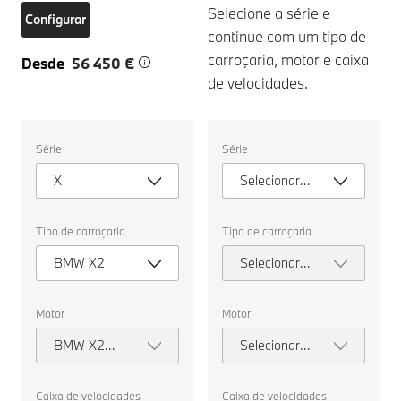
Selecione a série e
Configurar
continue com um tipo de
carroçaria, motor e caixa
Desde
56 450 €
de velocidades.
Selecione
Selecione
Série
Série
as
as
seguintes
seguintes
X
Selecionar
propriedades
propriedades
para
para
série
escolher
escolher
um
um
Tipo de carroçaria
Tipo de carroçaria
veículo
veículo
para
para
BMW X2
Selecionar
comparar.
comparar.
tipo de
carroçaria
Motor
Motor
BMW X2
Selecionar
sDrive20d
motor
Caixa de velocidades
Caixa de velocidades