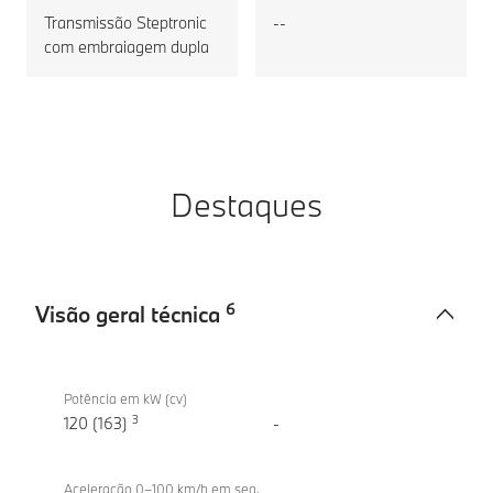
Transmissão Steptronic
--
com embraiagem dupla
Destaques
6
Visão geral técnica
Visão
BMW X2
geral
sDrive20d
Potência em kW (cv)
técnica
3
120 (163)
-
Aceleração 0–100 km/h em seg.