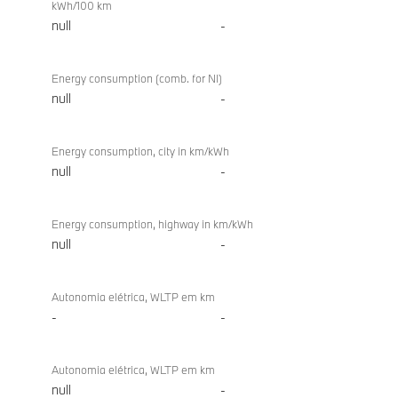
kWh/100 km
null
-
Energy consumption (comb. for NI)
null
-
Energy consumption, city in km/kWh
null
-
Energy consumption, highway in km/kWh
null
-
Autonomia elétrica, WLTP em km
-
-
Autonomia elétrica, WLTP em km
null
-