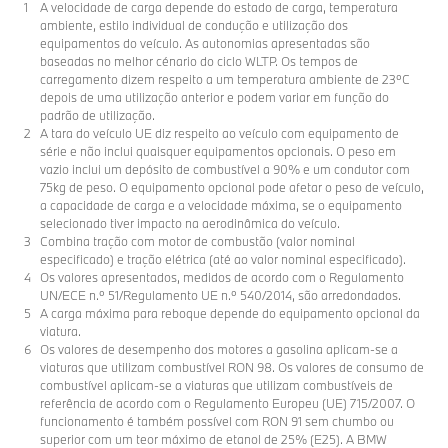
A velocidade de carga depende do estado de carga, temperatura
ambiente, estilo individual de condução e utilização dos
equipamentos do veículo. As autonomias apresentadas são
baseadas no melhor cénario do ciclo WLTP. Os tempos de
carregamento dizem respeito a um temperatura ambiente de 23ºC
depois de uma utilização anterior e podem variar em função do
padrão de utilização.
A tara do veículo UE diz respeito ao veículo com equipamento de
série e não inclui quaisquer equipamentos opcionais. O peso em
vazio inclui um depósito de combustível a 90% e um condutor com
75kg de peso. O equipamento opcional pode afetar o peso de veículo,
a capacidade de carga e a velocidade máxima, se o equipamento
selecionado tiver impacto na aerodinâmica do veículo.
Combina tração com motor de combustão (valor nominal
especificado) e tração elétrica (até ao valor nominal especificado).
Os valores apresentados, medidos de acordo com o Regulamento
UN/ECE n.º 51/Regulamento UE n.º 540/2014, são arredondados.
A carga máxima para reboque depende do equipamento opcional da
viatura.
Os valores de desempenho dos motores a gasolina aplicam-se a
viaturas que utilizam combustível RON 98. Os valores de consumo de
combustível aplicam-se a viaturas que utilizam combustíveis de
referência de acordo com o Regulamento Europeu (UE) 715/2007. O
funcionamento é também possível com RON 91 sem chumbo ou
superior com um teor máximo de etanol de 25% (E25). A BMW