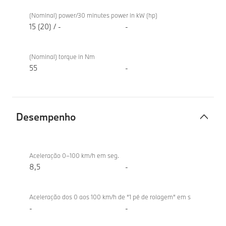
Motor
BMW X2
elétrico
sDrive20d
(Nominal) power/30 minutes power in kW (hp)
15 (20) / -
-
(Nominal) torque in Nm
55
-
Desempenho
Desempenho
BMW X2
sDrive20d
Aceleração 0–100 km/h em seg.
8,5
-
Aceleração dos 0 aos 100 km/h de “1 pé de rolagem” em s
-
-