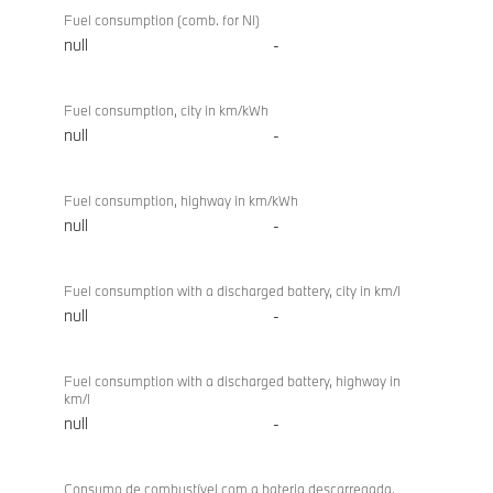
Fuel consumption (comb. for NI)
null
-
Fuel consumption, city in km/kWh
null
-
Fuel consumption, highway in km/kWh
null
-
Fuel consumption with a discharged battery, city in km/l
null
-
Fuel consumption with a discharged battery, highway in
km/l
null
-
Consumo de combustível com a bateria descarregada,