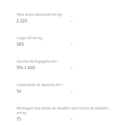
Peso bruto admissível em kg
2 220
-
Carga útil em kg
585
-
Volume da bagageira em l
515–1 400
-
Capacidade do depósito em l
54
-
Montagem das barras de tejadilho sem barras de tejadilho
em kg
75
-