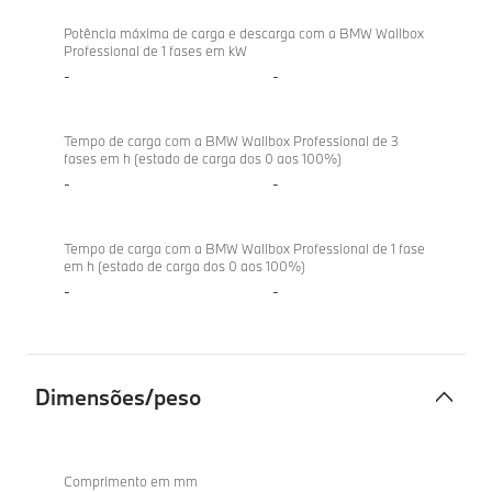
Potência máxima de carga e descarga com a BMW Wallbox
Professional de 1 fases em kW
-
-
Tempo de carga com a BMW Wallbox Professional de 3
fases em h (estado de carga dos 0 aos 100%)
-
-
Tempo de carga com a BMW Wallbox Professional de 1 fase
em h (estado de carga dos 0 aos 100%)
-
-
Dimensões/peso
Dimensões/peso
BMW X2
sDrive20d
Comprimento em mm