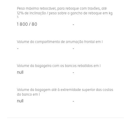
Peso máximo rebocável, para reboque com travões, até
12% de inclinação / peso sobre o gancho de reboque em kg
5
1 800 / 80
-
Volume do compartimento de arrumação frontal em l
-
-
Volume da bagageira com os bancos rebatidos em l
null
-
Volume da bagagem até à extremidade superior das costas
do banco em l
null
-