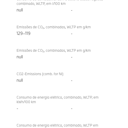
combinado, WLTP, em l/100 km
null
-
Emissões de CO₂, combinadas, WLTP em g/km
129–119
-
Emissões de CO₂, combinadas, WLTP em g/km
null
-
CO2-Emissions (comb. for NI)
null
-
Consumo de energia elétrica, combinado, WLTP, em
kWh/100 km
-
-
Consumo de energia elétrica, combinado, WLTP em